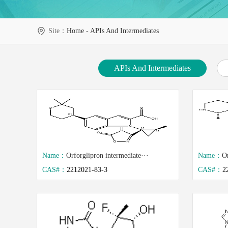
Site：
Home
-
APIs And Intermediates
APIs And Intermediates
Name：
Orforglipron intermediate···
Name：
Or
CAS#：
2212021-83-3
CAS#：
2