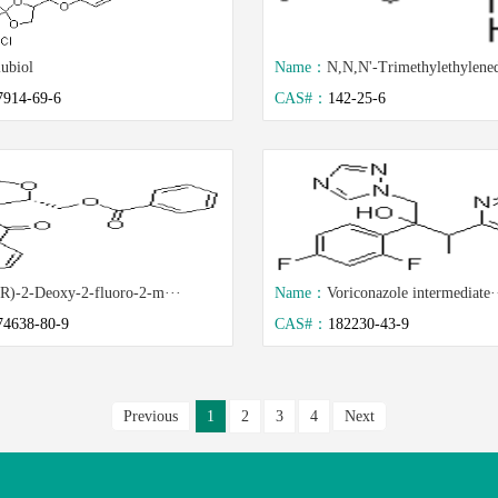
ubiol
Name：
N,N,N'-Trimethylethylened
7914-69-6
CAS#：
142-25-6
2R)-2-Deoxy-2-fluoro-2-m···
Name：
Voriconazole intermediate·
74638-80-9
CAS#：
182230-43-9
Previous
1
2
3
4
Next