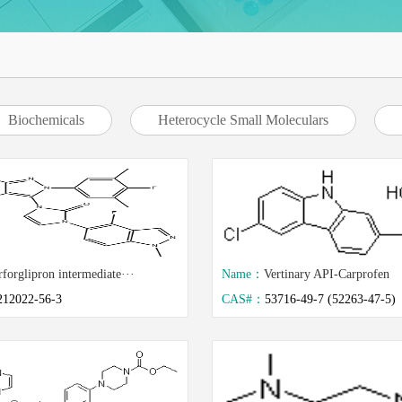
Biochemicals
Heterocycle Small Moleculars
forglipron intermediate···
Name：
Vertinary API-Carprofen
212022-56-3
CAS#：
53716-49-7 (52263-47-5)