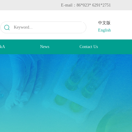
E-mail：86*023* 6291*2751
中文版
English
&A
News
Contact Us