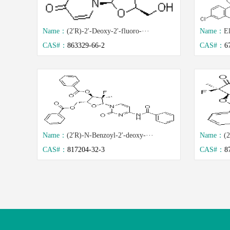
Name：
(2'R)-2'-Deoxy-2'-fluoro-···
Name：
El
CAS#：
863329-66-2
CAS#：
6
Name：
(2'R)-N-Benzoyl-2'-deoxy-···
Name：
(
CAS#：
817204-32-3
CAS#：
8