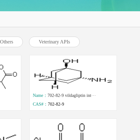
Others
Veterinary APIs
Name：
702-82-9 vildagliptin int···
CAS#：
702-82-9