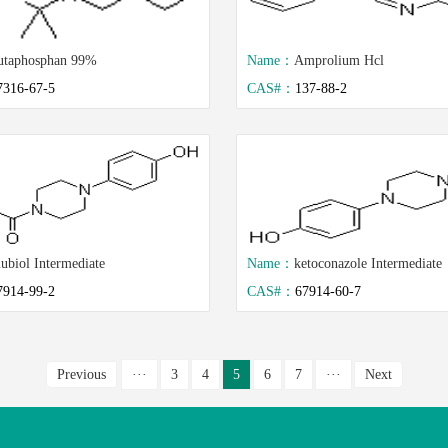
utaphosphan 99%
Name：
Amprolium Hcl
7316-67-5
CAS#：
137-88-2
ubiol Intermediate
Name：
ketoconazole Intermediate
7914-99-2
CAS#：
67914-60-7
Previous
···
3
4
5
6
7
···
Next