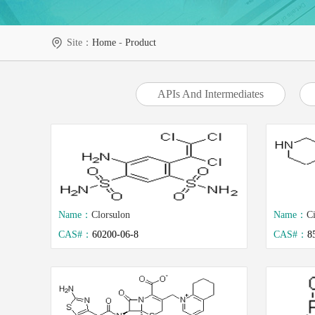
Site：
Home
-
Product
APIs And Intermediates
Name：
Clorsulon
Name：
Ci
CAS#：
60200-06-8
CAS#：
8