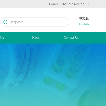
E-mail：86*023* 6291*2751
中文版
English
&A
News
Contact Us