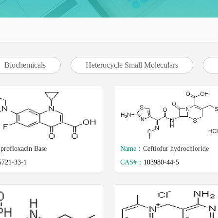
Biochemicals
Heterocycle Small Moleculars
profloxacin Base
Name：
Ceftiofur hydrochloride
5721-33-1
CAS#：
103980-44-5