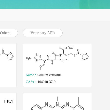
Others
Veterinary APIs
Name：
Sodium ceftiofur
CAS#：
104010-37-9